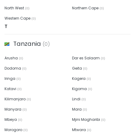
North West
Northern Cape
(0)
(0)
Western Cape
(0)
T
Tanzania
(0)
Arusha
Dar es Salaam
(0)
(0)
Dodoma
Geita
(0)
(0)
Iringa
Kagera
(0)
(0)
Katavi
Kigoma
(0)
(0)
Kilimanjaro
Lindi
(0)
(0)
Manyara
Mara
(0)
(0)
Mbeya
Mjini Magharibi
(0)
(0)
Morogoro
Mtwara
(0)
(0)