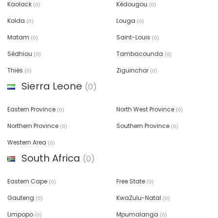
Kaolack
Kédougou
(0)
(0)
Kolda
Louga
(0)
(0)
Matam
Saint-Louis
(0)
(0)
Sédhiou
Tambacounda
(0)
(0)
Thiès
Ziguinchor
(0)
(0)
Sierra Leone
(0)
Eastern Province
North West Province
(0)
(0)
Northern Province
Southern Province
(0)
(0)
Western Area
(0)
South Africa
(0)
Eastern Cape
Free State
(0)
(0)
Gauteng
KwaZulu-Natal
(0)
(0)
Limpopo
Mpumalanga
(0)
(0)