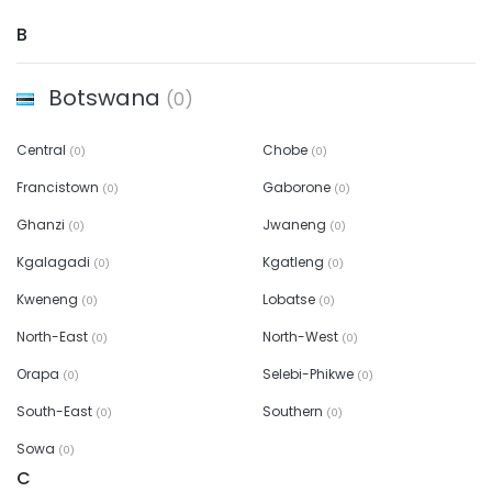
B
Botswana
(0)
Central
Chobe
(0)
(0)
Francistown
Gaborone
(0)
(0)
Ghanzi
Jwaneng
(0)
(0)
Kgalagadi
Kgatleng
(0)
(0)
Kweneng
Lobatse
(0)
(0)
North-East
North-West
(0)
(0)
Orapa
Selebi-Phikwe
(0)
(0)
South-East
Southern
(0)
(0)
Sowa
(0)
C