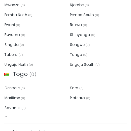
Mwanza
Njombe
(0)
(0)
Pemba North
Pemba South
(0)
(0)
Pwani
Rukwa
(0)
(0)
Ruvuma
Shinyanga
(0)
(0)
Singida
Songwe
(0)
(0)
Tabora
Tanga
(0)
(0)
Unguja North
Unguja South
(0)
(0)
Togo
(0)
Centrale
Kara
(0)
(0)
Maritime
Plateaux
(0)
(0)
Savanes
(0)
U