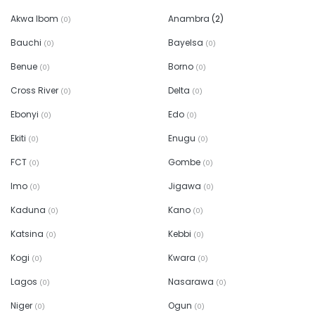
Akwa Ibom
Anambra
(2)
(0)
Bauchi
Bayelsa
(0)
(0)
Benue
Borno
(0)
(0)
Cross River
Delta
(0)
(0)
Ebonyi
Edo
(0)
(0)
Ekiti
Enugu
(0)
(0)
FCT
Gombe
(0)
(0)
Imo
Jigawa
(0)
(0)
Kaduna
Kano
(0)
(0)
Katsina
Kebbi
(0)
(0)
Kogi
Kwara
(0)
(0)
Lagos
Nasarawa
(0)
(0)
Niger
Ogun
(0)
(0)