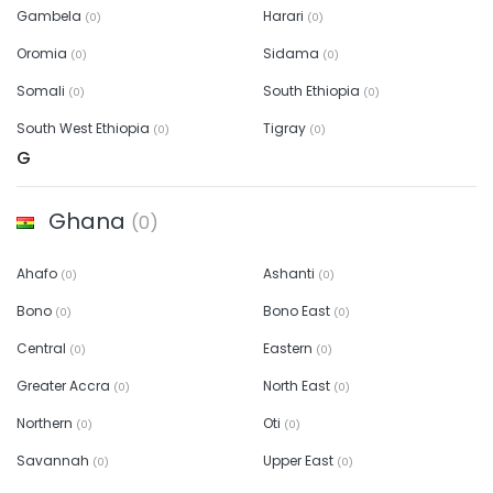
Gambela
Harari
(0)
(0)
Oromia
Sidama
(0)
(0)
Somali
South Ethiopia
(0)
(0)
South West Ethiopia
Tigray
(0)
(0)
G
Ghana
(0)
Ahafo
Ashanti
(0)
(0)
Bono
Bono East
(0)
(0)
Central
Eastern
(0)
(0)
Greater Accra
North East
(0)
(0)
Northern
Oti
(0)
(0)
Savannah
Upper East
(0)
(0)