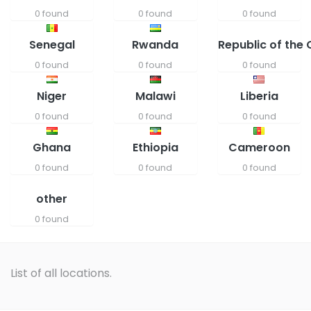
0 found
0 found
0 found
Senegal
Rwanda
Republic of the
0 found
0 found
0 found
Niger
Malawi
Liberia
0 found
0 found
0 found
Ghana
Ethiopia
Cameroon
0 found
0 found
0 found
other
0 found
List of all locations.