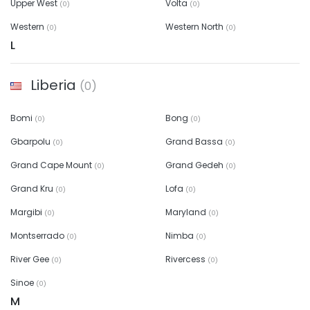
Upper West
Volta
(0)
(0)
Western
Western North
(0)
(0)
L
Liberia
(0)
Bomi
Bong
(0)
(0)
Gbarpolu
Grand Bassa
(0)
(0)
Grand Cape Mount
Grand Gedeh
(0)
(0)
Grand Kru
Lofa
(0)
(0)
Margibi
Maryland
(0)
(0)
Montserrado
Nimba
(0)
(0)
River Gee
Rivercess
(0)
(0)
Sinoe
(0)
M