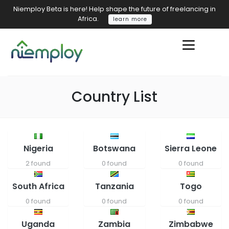
Niemploy Beta is here! Help shape the future of freelancing in
Africa.
learn more
Country List
Nigeria
Botswana
Sierra Leone
2 found
0 found
0 found
South Africa
Tanzania
Togo
0 found
0 found
0 found
Uganda
Zambia
Zimbabwe